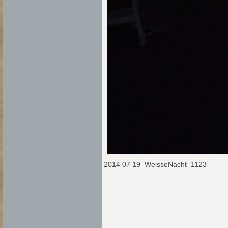
2014 07 19_WeisseNacht_1123